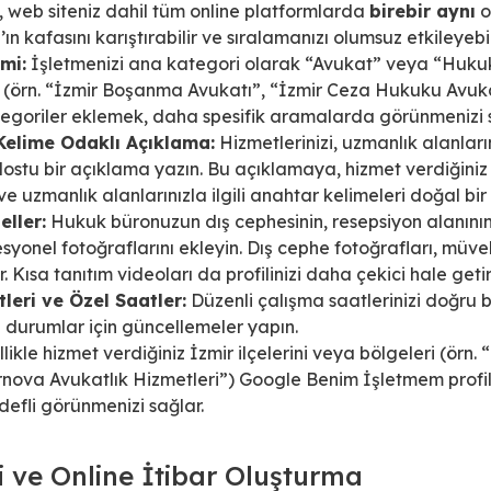
, web siteniz dahil tüm online platformlarda
birebir aynı
o
’ın kafasını karıştırabilir ve sıralamanızı olumsuz etkileyebili
mi:
İşletmenizi ana kategori olarak “Avukat” veya “Hukuk
a (örn. “İzmir Boşanma Avukatı”, “İzmir Ceza Hukuku Avuk
tegoriler eklemek, daha spesifik aramalarda görünmenizi s
Kelime Odaklı Açıklama:
Hizmetlerinizi, uzmanlık alanlar
ostu bir açıklama yazın. Bu açıklamaya, hizmet verdiğiniz İ
 uzmanlık alanlarınızla ilgili anahtar kelimeleri doğal bir ş
eller:
Hukuk büronuzun dış cephesinin, resepsiyon alanının, 
esyonel fotoğraflarını ekleyin. Dış cephe fotoğrafları, müvek
. Kısa tanıtım videoları da profilinizi daha çekici hale geti
leri ve Özel Saatler:
Düzenli çalışma saatlerinizi doğru bi
l durumlar için güncellemeler yapın.
likle hizmet verdiğiniz İzmir ilçelerini veya bölgeleri (örn.
nova Avukatlık Hizmetleri”) Google Benim İşletmem profili
fli görünmenizi sağlar.
i ve Online İtibar Oluşturma