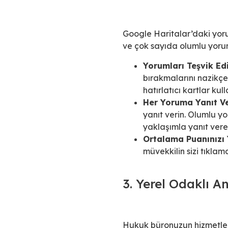
Google Haritalar’daki yoru
ve çok sayıda olumlu yorum
Yorumları Teşvik Edi
bırakmalarını nazikçe
hatırlatıcı kartlar kul
Her Yoruma Yanıt Ve
yanıt verin. Olumlu y
yaklaşımla yanıt verer
Ortalama Puanınızı 
müvekkilin sizi tıklam
3. Yerel Odaklı A
Hukuk büronuzun hizmetleriy