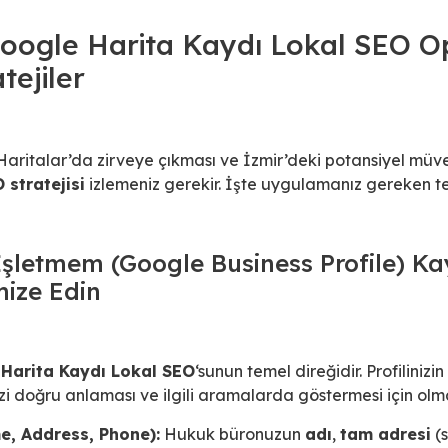
oogle Harita Kaydı Lokal SEO O
tejiler
italar’da zirveye çıkması ve İzmir’deki potansiyel müvek
 stratejisi
izlemeniz gerekir. İşte uygulamanız gereken t
şletmem (Google Business Profile) Ka
ize Edin
Harita Kaydı Lokal SEO
‘sunun temel direğidir. Profilinizi
izi doğru anlaması ve ilgili aramalarda göstermesi için olm
me, Address, Phone):
Hukuk büronuzun
adı
,
tam adresi
(s