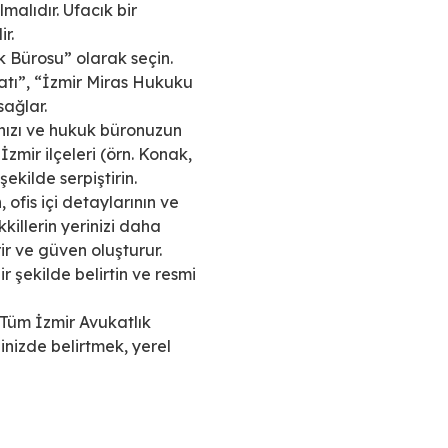
lmalıdır. Ufacık bir
r.
 Bürosu” olarak seçin.
atı”, “İzmir Miras Hukuku
ağlar.
ınızı ve hukuk büronuzun
zmir ilçeleri (örn. Konak,
ekilde serpiştirin.
ofis içi detaylarının ve
killerin yerinizi daha
rir ve güven oluşturur.
r şekilde belirtin ve resmi
 “Tüm İzmir Avukatlık
nizde belirtmek, yerel