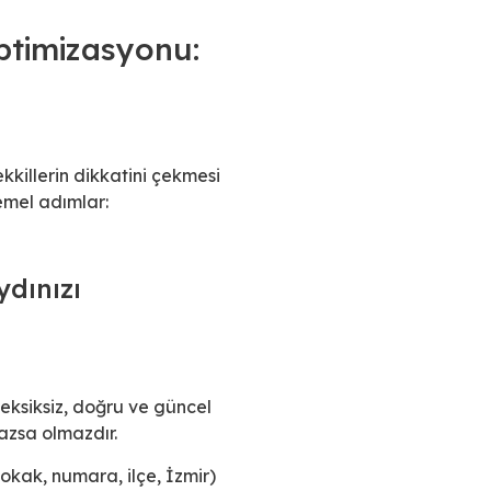
ptimizasyonu:
killerin dikkatini çekmesi
emel adımlar:
ydınızı
n eksiksiz, doğru ve güncel
azsa olmazdır.
okak, numara, ilçe, İzmir)