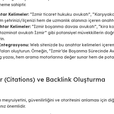
eme sahiptir.
ar Kelimeler:
“İzmir ticaret hukuku avukatı”, “Karşıyak
m şehrinizi/ilçenizi hem de uzmanlık alanınızı içeren anaht
htar Kelimeler:
“İzmir boşanma davası avukatı”, “kira ko
 tazminat avukatı İzmir” gibi potansiyel müvekkillerin doğr
in.
Entegrasyonu:
Web sitenizde bu anahtar kelimeleri içeren
faları oluşturun. Örneğin, “İzmir’de Boşanma Sürecinde A
log yazısı, hem arama motorlarına değer sunar hem de pota
ar (Citations) ve Backlink Oluşturma
eşruiyetini, güvenilirliğini ve otoritesini anlaması için diğ
ız önemlidir.