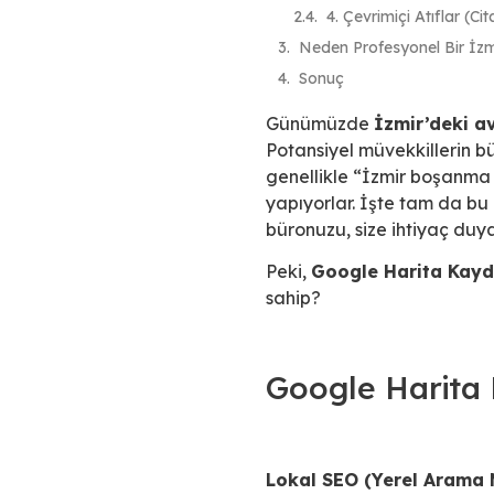
4. Çevrimiçi Atıflar (C
Neden Profesyonel Bir İzm
Sonuç
Günümüzde
İzmir’deki a
Potansiyel müvekkillerin b
genellikle “İzmir boşanma
yapıyorlar. İşte tam da b
büronuzu, size ihtiyaç duya
Peki,
Google Harita Kayd
sahip?
Google Harita 
Lokal SEO (Yerel Arama