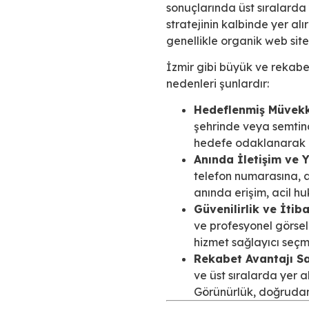
sonuçlarında üst sıralarda
stratejinin kalbinde yer al
genellikle organik web sites
İzmir gibi büyük ve rekabet
nedenleri şunlardır:
Hedeflenmiş Müvekki
şehrinde veya semtind
hedefe odaklanarak do
Anında İletişim ve 
telefon numarasına, ad
anında erişim, acil hu
Güvenilirlik ve İtib
ve profesyonel görsell
hizmet sağlayıcı seçm
Rekabet Avantajı S
ve üst sıralarda yer 
Görünürlük, doğrudan