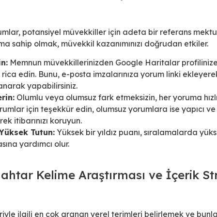
mlar, potansiyel müvekkiller için adeta bir referans mektu
a sahip olmak, müvekkil kazanımınızı doğrudan etkiler.
n:
Memnun müvekkillerinizden Google Haritalar profiliniz
 rica edin. Bunu, e-posta imzalarınıza yorum linki ekleyer
lanarak yapabilirsiniz.
rin:
Olumlu veya olumsuz fark etmeksizin, her yoruma hızlı
orumlar için teşekkür edin, olumsuz yorumlara ise yapıcı ve
ek itibarınızı koruyun.
Yüksek Tutun:
Yüksek bir yıldız puanı, sıralamalarda yük
asına yardımcı olur.
nahtar Kelime Araştırması ve İçerik Str
le ilgili en çok aranan yerel terimleri belirlemek ve bunlar