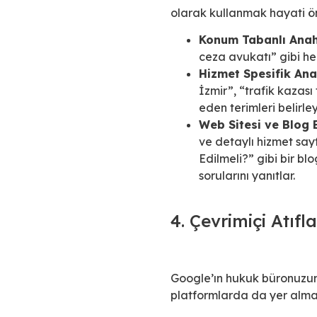
olarak kullanmak hayati ön
Konum Tabanlı Anaht
ceza avukatı” gibi he
Hizmet Spesifik Ana
İzmir”, “trafik kazası
eden terimleri belirley
Web Sitesi ve Blog 
ve detaylı hizmet say
Edilmeli?” gibi bir b
sorularını yanıtlar.
4. Çevrimiçi Atıfl
Google’ın hukuk büronuzun m
platformlarda da yer alman