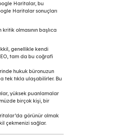
oogle Haritalar, bu
oogle Haritalar sonuçları
 kritik olmasının başlıca
kil, genellikle kendi
SEO, tam da bu coğrafi
erinde hukuk büronuzun
tek tıkla ulaşabilirler. Bu
mlar, yüksek puanlamalar
müzde birçok kişi, bir
ritalar’da görünür olmak
il çekmenizi sağlar.