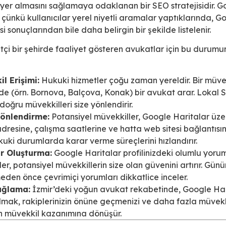
 yer almasını sağlamaya odaklanan bir SEO stratejisidir. G
ır çünkü kullanıcılar yerel niyetli aramalar yaptıklarında, G
i sonuçlarından bile daha belirgin bir şekilde listelenir.
çi bir şehirde faaliyet gösteren avukatlar için bu durumun
l Erişimi:
Hukuki hizmetler çoğu zaman yereldir. Bir müvek
e (örn. Bornova, Balçova, Konak) bir avukat arar. Lokal 
ğru müvekkilleri size yönlendirir.
Yönlendirme:
Potansiyel müvekkiller, Google Haritalar üz
resine, çalışma saatlerine ve hatta web sitesi bağlantısına 
kuki durumlarda karar verme süreçlerini hızlandırır.
ar Oluşturma:
Google Haritalar profilinizdeki olumlu yoru
er, potansiyel müvekkillerin size olan güvenini artırır. Günü
eden önce çevrimiçi yorumları dikkatlice inceler.
ağlama:
İzmir’deki yoğun avukat rekabetinde, Google Ha
almak, rakiplerinizin önüne geçmenizi ve daha fazla müvekk
 müvekkil kazanımına dönüşür.