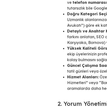
ve
telefon numarası
tutarsızlık bile Google
Doğru Kategori Seçi
Uzmanlık alanlarınız
Avukatı”) göre ek ka
Detaylı ve Anahtar 
farkını anlatan, SEO d
Karşıyaka, Bornova) ve
Yüksek Kaliteli Görs
ekip üyelerinizin prof
kolay bulmasını sağlar
Güncel Çalışma Saat
tatil günleri veya öze
Hizmet Alanları:
Özel
Hizmetleri” veya “Bor
aramalarda daha hede
2. Yorum Yönetim